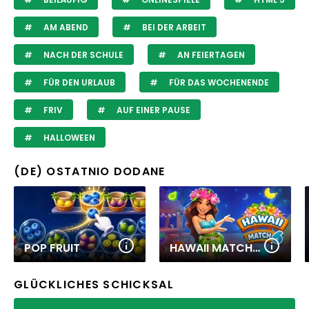
AM ABEND
BEI DER ARBEIT
NACH DER SCHULE
AN FEIERTAGEN
FÜR DEN URLAUB
FÜR DAS WOCHENENDE
FRIV
AUF EINER PAUSE
HALLOWEEN
(DE) OSTATNIO DODANE
POP FRUIT
HAWAII MATCH 6
GLÜCKLICHES SCHICKSAL