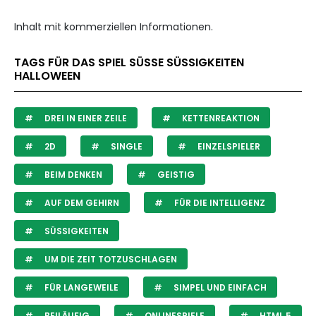
Inhalt mit kommerziellen Informationen.
TAGS FÜR DAS SPIEL SÜSSE SÜSSIGKEITEN HA
LLOWEEN
DREI IN EINER ZEILE
KETTENREAKTION
2D
SINGLE
EINZELSPIELER
BEIM DENKEN
GEISTIG
AUF DEM GEHIRN
FÜR DIE INTELLIGENZ
SÜSSIGKEITEN
UM DIE ZEIT TOTZUSCHLAGEN
FÜR LANGEWEILE
SIMPEL UND EINFACH
BEILÄUFIG
ONLINESPIELE
HTML 5