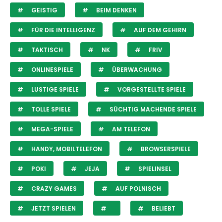
GEISTIG
BEIM DENKEN
FÜR DIE INTELLIGENZ
AUF DEM GEHIRN
TAKTISCH
NK
FRIV
ONLINESPIELE
ÜBERWACHUNG
LUSTIGE SPIELE
VORGESTELLTE SPIELE
TOLLE SPIELE
SÜCHTIG MACHENDE SPIELE
MEGA-SPIELE
AM TELEFON
HANDY, MOBILTELEFON
BROWSERSPIELE
POKI
JEJA
SPIELINSEL
CRAZY GAMES
AUF POLNISCH
JETZT SPIELEN
BELIEBT