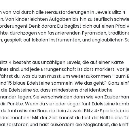
h von Mai durch alle Herausforderungen in Jewels Blitz 4
n. Von kinderleichten Aufgaben bis hin zu teuflisch schwi
orderungen! Denk daran: Du begibst dich auf einen Pfad v
hte, durchzogen von faszinierenden Pyramiden, tradition
, gespielt auf lokalen Instrumenten, und unglaublichen S
litz 4 besteht aus unzähligen Levels, die auf einer Karte
et sind, und jede Errungenschaft ist dort markiert. Vor 
rfährst du, was du tun musst, um weiterzukommen – zum B
 und 15 blaue Edelsteine sammeln. Wie das geht? Ganz ein
ie Edelsteine so, dass mindestens drei identische
nander liegen. Sie verschwinden dann wie von Zauberha
dir Punkte. Wenn du vier oder sogar fünf Edelsteine kombi
 du fantastische Boni, die dein Jewels Blitz 4-Spielerlebni
der machen! Mit der Zeit kannst du fast die Hälfte des 
al zerstören und hast außerdem die Möglichkeit, die kniff