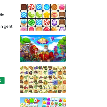
die
nn geht
Z