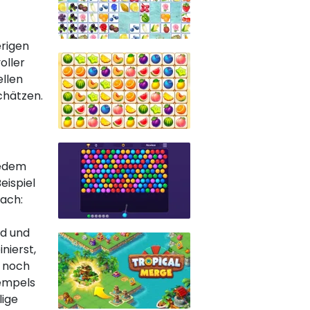
erigen
oller
ellen
chätzen.
jedem
eispiel
fach:
nd und
nierst,
s noch
Tempels
lige