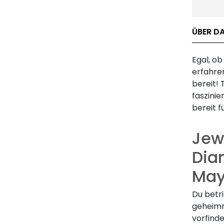
ÜBER DA
Egal, o
erfahren
bereit! 
faszinie
bereit f
Jewe
Dia
May
Du betr
geheimn
vorfinde