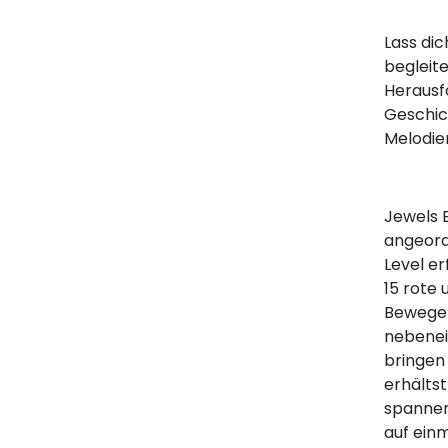
Lass dic
begleite
Herausf
Geschic
Melodien
Jewels B
angeordn
Level e
15 rote
Bewege d
nebenei
bringen 
erhältst
spannen
auf einm