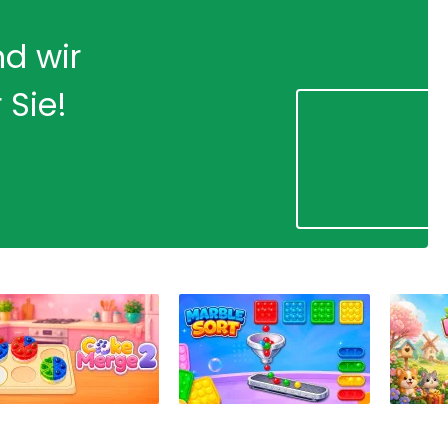
nd wir
 Sie!