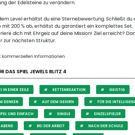
ng der Edelsteine zu verändern.
dem Level erhältst du eine Sternebewertung. Schließt du 
mit 200 % ab, erhältst du garantiert ein komplettes Set.
iere dich mit Ehrgeiz auf deine Mission! Ziel erreicht? Da
r zur nächsten Struktur.
it kommerziellen Informationen.
R DAS SPIEL JEWELS BLITZ 4
I IN EINER ZEILE
KETTENREAKTION
GEISTIG
M DENKEN
AUF DEM GEHIRN
FÜR DIE INTELLIGEN
PEL UND EINFACH
SINGLE
EINZELSPIELER
 ABEND
BEI DER ARBEIT
NACH DER SCHULE