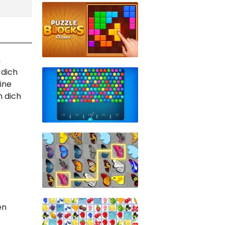
n
 dich
eine
h dich
en