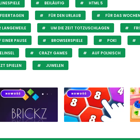
INESPIELE
BEILÄUFIG
HTML 5
FEIERTAGEN
FÜR DEN URLAUB
FÜR DAS WOCHE
 LANGEWEILE
UM DIE ZEIT TOTZUSCHLAGEN
FR
 EINER PAUSE
BROWSERSPIELE
POKI
ELINSEL
CRAZY GAMES
AUF POLNISCH
ZT SPIELEN
JUWELEN