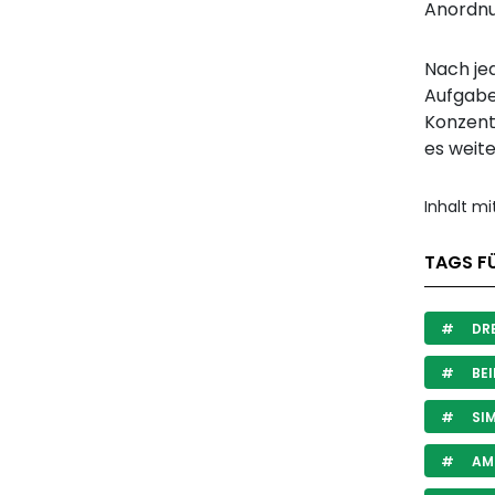
Anordnu
Nach je
Aufgabe 
Konzentr
es weite
Inhalt m
TAGS FÜ
DRE
BEI
SIM
AM