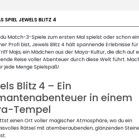
S SPIEL JEWELS BLITZ 4
b du Match-3-Spiele zum ersten Mal spielst oder schon ei
er Profi bist, Jewels Blitz 4 hält spannende Erlebnisse für
Triff Maja, ein Mädchen aus der Maya-Kultur, die dich auf 
rende Reise voller Abenteuer durch diese Welt führt. Mac
ür jede Menge Spielspaß!
ls Blitz 4 – Ein
mantenabenteuer in einem
a-Tempel
ittst einen Ort voller magischer Atmosphäre, wo du ein
isvolles Rätsel mit atemberaubenden, glänzenden Stein
st.