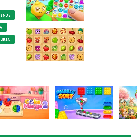
NENDE
IV
JEJA