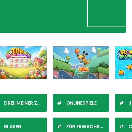
DREI IN EINER ZEILE
ONLINESPIELE
J
BLASEN
FÜR ERWACHSENE
C