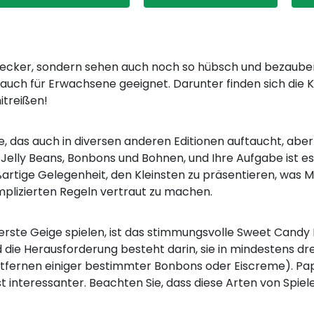
 lecker, sondern sehen auch noch so hübsch und bezauber
auch für Erwachsene geeignet. Darunter finden sich die K
itreißen!
le, das auch in diversen anderen Editionen auftaucht, abe
n, Jelly Beans, Bonbons und Bohnen, und Ihre Aufgabe ist e
roßartige Gelegenheit, den Kleinsten zu präsentieren, wa
omplizierten Regeln vertraut zu machen.
 erste Geige spielen, ist das stimmungsvolle Sweet Candy H
und die Herausforderung besteht darin, sie in mindestens 
 Entfernen einiger bestimmter Bonbons oder Eiscreme). Pa
ist interessanter. Beachten Sie, dass diese Arten von Spiel