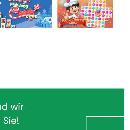
nd wir
 Sie!