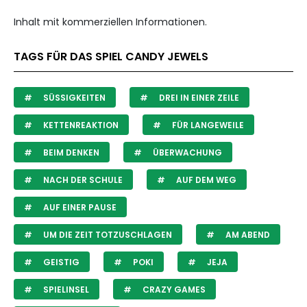
Inhalt mit kommerziellen Informationen.
TAGS FÜR DAS SPIEL CANDY JEWELS
SÜSSIGKEITEN
DREI IN EINER ZEILE
KETTENREAKTION
FÜR LANGEWEILE
BEIM DENKEN
ÜBERWACHUNG
NACH DER SCHULE
AUF DEM WEG
AUF EINER PAUSE
UM DIE ZEIT TOTZUSCHLAGEN
AM ABEND
GEISTIG
POKI
JEJA
SPIELINSEL
CRAZY GAMES