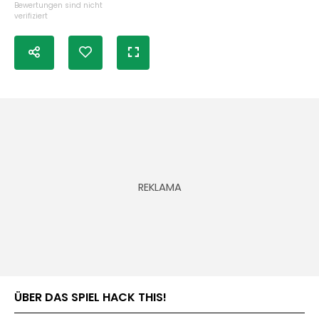
Bewertungen sind nicht
verifiziert
ÜBER DAS SPIEL HACK THIS!