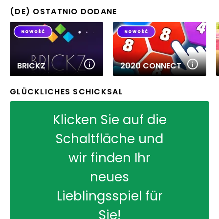
(DE) OSTATNIO DODANE
BRICKZ
2020 CONNECT
GLÜCKLICHES SCHICKSAL
Klicken Sie auf die
Schaltfläche und
wir finden Ihr
neues
Lieblingsspiel für
Sie!