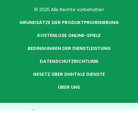
© 2026 Alle Rechte vorbehalten
GRUNDSÄTZE DER PRODUKTPRIORISIERUNG
KOSTENLOSE ONLINE-SPIELE
BEDINGUNGEN DER DIENSTLEISTUNG
DATENSCHUTZRICHTLINIE
GESETZ ÜBER DIGITALE DIENSTE
ÜBER UNS