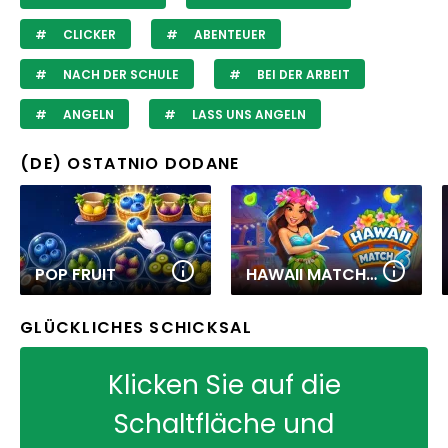
CLICKER
ABENTEUER
NACH DER SCHULE
BEI DER ARBEIT
ANGELN
LASS UNS ANGELN
(DE) OSTATNIO DODANE
POP FRUIT
HAWAII MATCH 6
GLÜCKLICHES SCHICKSAL
Klicken Sie auf die
Schaltfläche und