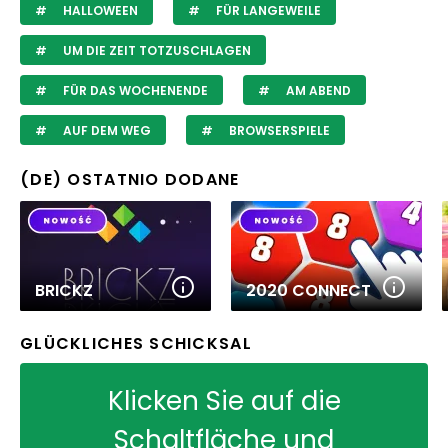
HALLOWEEN
FÜR LANGEWEILE
UM DIE ZEIT TOTZUSCHLAGEN
FÜR DAS WOCHENENDE
AM ABEND
AUF DEM WEG
BROWSERSPIELE
(DE) OSTATNIO DODANE
BRICKZ
2020 CONNECT
GLÜCKLICHES SCHICKSAL
Klicken Sie auf die
Schaltfläche und