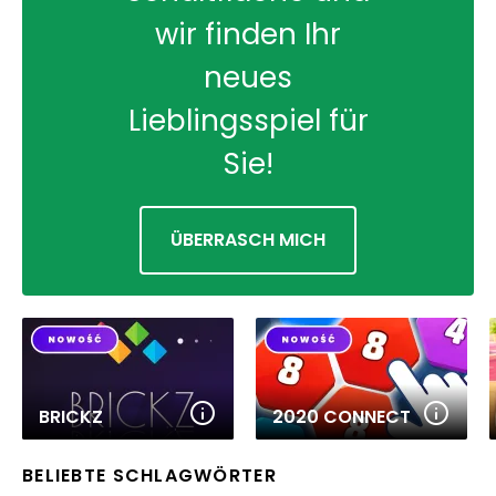
wir finden Ihr
neues
Lieblingsspiel für
Sie!
ÜBERRASCH MICH
BRICKZ
2020 CONNECT
BELIEBTE SCHLAGWÖRTER