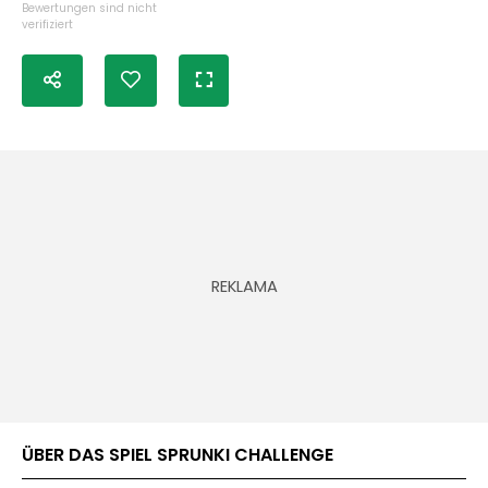
Bewertungen sind nicht
verifiziert
ÜBER DAS SPIEL SPRUNKI CHALLENGE