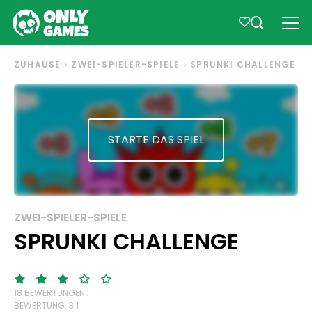
ZUHAUSE
ZWEI-SPIELER-SPIELE
SPRUNKI CHALLENGE
STARTE DAS SPIEL
ZWEI-SPIELER-SPIELE
SPRUNKI CHALLENGE
18 BEWERTUNGEN |
BEWERTUNG: 3.1