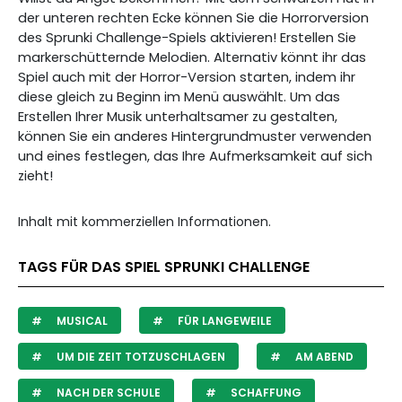
der unteren rechten Ecke können Sie die Horrorversion
des Sprunki Challenge-Spiels aktivieren! Erstellen Sie
markerschütternde Melodien. Alternativ könnt ihr das
Spiel auch mit der Horror-Version starten, indem ihr
diese gleich zu Beginn im Menü auswählt. Um das
Erstellen Ihrer Musik unterhaltsamer zu gestalten,
können Sie ein anderes Hintergrundmuster verwenden
und eines festlegen, das Ihre Aufmerksamkeit auf sich
zieht!
Inhalt mit kommerziellen Informationen.
TAGS FÜR DAS SPIEL SPRUNKI CHALLENGE
MUSICAL
FÜR LANGEWEILE
UM DIE ZEIT TOTZUSCHLAGEN
AM ABEND
NACH DER SCHULE
SCHAFFUNG