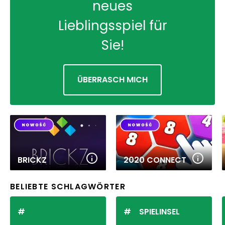
neues
Lieblingsspiel für
Sie!
ÜBERRASCH MICH
BRICKZ
2020 CONNECT
BELIEBTE SCHLAGWÖRTER
SPIELINSEL