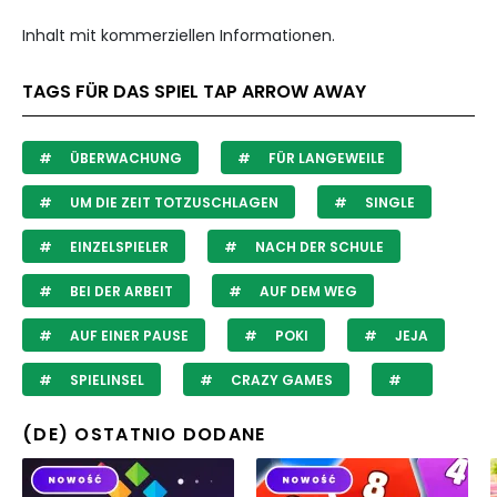
Inhalt mit kommerziellen Informationen.
TAGS FÜR DAS SPIEL TAP ARROW AWAY
ÜBERWACHUNG
FÜR LANGEWEILE
UM DIE ZEIT TOTZUSCHLAGEN
SINGLE
EINZELSPIELER
NACH DER SCHULE
BEI DER ARBEIT
AUF DEM WEG
AUF EINER PAUSE
POKI
JEJA
SPIELINSEL
CRAZY GAMES
(DE) OSTATNIO DODANE