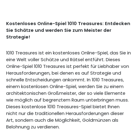
Kostenloses Online-Spiel 1010 Treasures: Entdecken
Sie Schätze und werden Sie zum Meister der
Strategie!
1010 Treasures ist ein kostenloses Online-Spiel, das Sie in
eine Welt voller Schätze und Rätsel entführt. Dieses
Online-Spiel 1010 Treasures ist perfekt für Liebhaber von
Herausforderungen, bei denen es auf Strategie und
schnelle Entscheidungen ankommt. In 1010 Treasures,
einem kostenlosen Online-Spiel, werden Sie zu einem
architektonischen Großmeister, der so viele Elemente
wie möglich auf begrenztem Raum unterbringen muss.
Dieses kostenlose 1010 Treasures-Spiel bietet Ihnen
nicht nur die traditionellen Herausforderungen dieser
Art, sondern auch die Möglichkeit, Goldmünzen als
Belohnung zu verdienen.