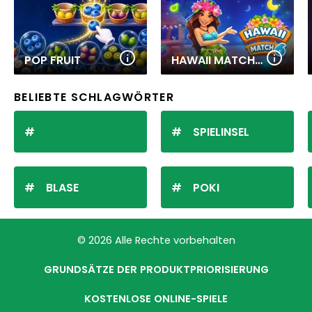
POP FRUIT
HAWAII MATCH 6
BELIEBTE SCHLAGWÖRTER
SPIELINSEL
BLASE
POKI
© 2026 Alle Rechte vorbehalten
GRUNDSÄTZE DER PRODUKTPRIORISIERUNG
KOSTENLOSE ONLINE-SPIELE