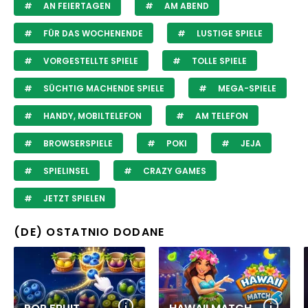
AN FEIERTAGEN
AM ABEND
FÜR DAS WOCHENENDE
LUSTIGE SPIELE
VORGESTELLTE SPIELE
TOLLE SPIELE
SÜCHTIG MACHENDE SPIELE
MEGA-SPIELE
HANDY, MOBILTELEFON
AM TELEFON
BROWSERSPIELE
POKI
JEJA
SPIELINSEL
CRAZY GAMES
JETZT SPIELEN
(DE) OSTATNIO DODANE