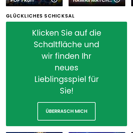
POP FRUIT
HAWAII MATCH 6
GLÜCKLICHES SCHICKSAL
Klicken Sie auf die
Schaltfläche und
wir finden Ihr
neues
Lieblingsspiel für
Sie!
ÜBERRASCH MICH