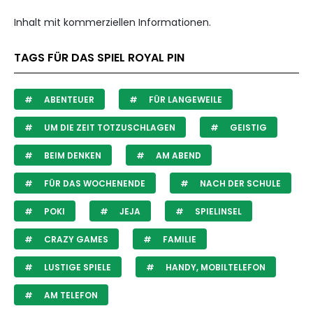
Inhalt mit kommerziellen Informationen.
TAGS FÜR DAS SPIEL ROYAL PIN
ABENTEUER
FÜR LANGEWEILE
UM DIE ZEIT TOTZUSCHLAGEN
GEISTIG
BEIM DENKEN
AM ABEND
FÜR DAS WOCHENENDE
NACH DER SCHULE
POKI
JEJA
SPIELINSEL
CRAZY GAMES
FAMILIE
LUSTIGE SPIELE
HANDY, MOBILTELEFON
AM TELEFON