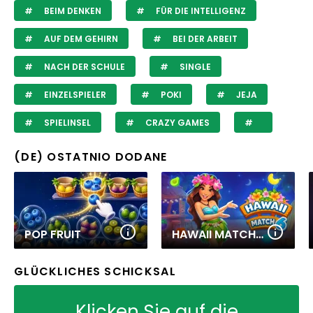
BEIM DENKEN
FÜR DIE INTELLIGENZ
AUF DEM GEHIRN
BEI DER ARBEIT
NACH DER SCHULE
SINGLE
EINZELSPIELER
POKI
JEJA
SPIELINSEL
CRAZY GAMES
(DE) OSTATNIO DODANE
POP FRUIT
HAWAII MATCH 6
GLÜCKLICHES SCHICKSAL
Klicken Sie auf die