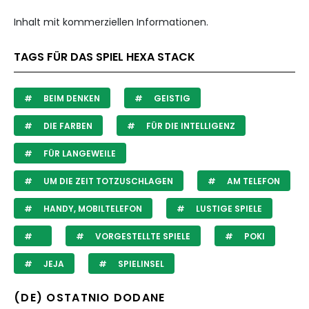
Inhalt mit kommerziellen Informationen.
TAGS FÜR DAS SPIEL HEXA STACK
BEIM DENKEN
GEISTIG
DIE FARBEN
FÜR DIE INTELLIGENZ
FÜR LANGEWEILE
UM DIE ZEIT TOTZUSCHLAGEN
AM TELEFON
HANDY, MOBILTELEFON
LUSTIGE SPIELE
VORGESTELLTE SPIELE
POKI
JEJA
SPIELINSEL
(DE) OSTATNIO DODANE