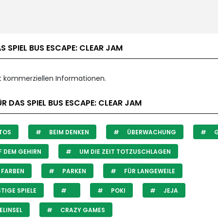
S SPIEL BUS ESCAPE: CLEAR JAM
it kommerziellen Informationen.
R DAS SPIEL BUS ESCAPE: CLEAR JAM
TOS
BEIM DENKEN
ÜBERWACHUNG
G
 DEM GEHIRN
UM DIE ZEIT TOTZUSCHLAGEN
 FARBEN
PARKEN
FÜR LANGEWEILE
TIGE SPIELE
POKI
JEJA
ELINSEL
CRAZY GAMES