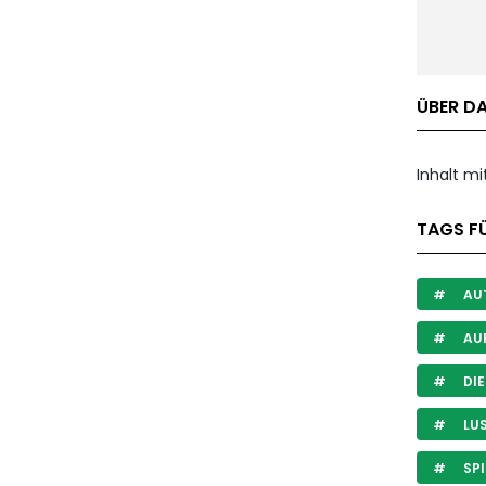
ÜBER DA
Inhalt m
TAGS FÜ
AU
AUF
DIE
LUS
SPI