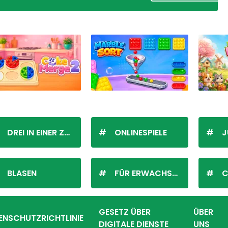
DREI IN EINER ZEILE
ONLINESPIELE
J
BLASEN
FÜR ERWACHSENE
C
GESETZ ÜBER
ÜBER
ENSCHUTZRICHTLINIE
DIGITALE DIENSTE
UNS