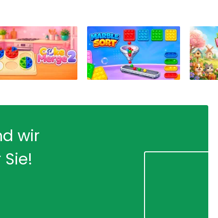
nd wir
 Sie!