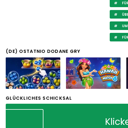
FÜR
ÜB
UM 
FÜ
(DE) OSTATNIO DODANE GRY
GLÜCKLICHES SCHICKSAL
Klick