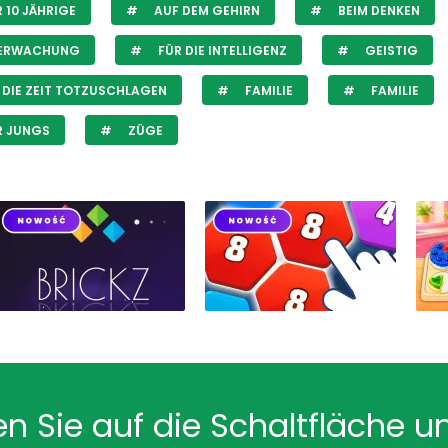
 10 JÄHRIGE
AUF DEM GEHIRN
BEIM DENKEN
ERWACHUNG
FÜR DIE INTELLIGENZ
GEISTIG
DIE ZEIT TOTZUSCHLAGEN
FAMILIE
FAMILIE
R JUNGS
ZÜGE
en Sie auf die Schaltfläche u