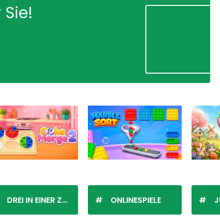
 Sie!
DREI IN EINER ZEILE
ONLINESPIELE
J