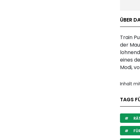
ÜBER DA
Train Pu
der Maus
lohnend 
eines de
Modi, v
Inhalt m
TAGS FÜ
RÄT
FÜR