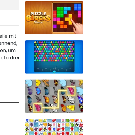
eile mit
pannend,
ben, um
oto drei