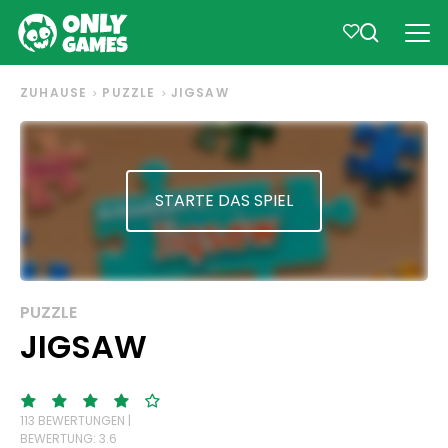
ZUHAUSE
PUZZLE
JIGSAW
STARTE DAS SPIEL
PUZZLE
JIGSAW
113 BEWERTUNGEN |
BEWERTUNG: 3.6