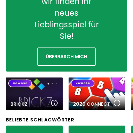
wir finden Ihr
neues
Lieblingsspiel für
Sie!
ÜBERRASCH MICH
BRICKZ
2020 CONNECT
BELIEBTE SCHLAGWÖRTER