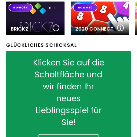
BRICKZ
2020 CONNECT
GLÜCKLICHES SCHICKSAL
Klicken Sie auf die
Schaltfläche und
wir finden Ihr
neues
Lieblingsspiel für
Sie!