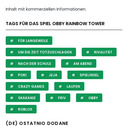
Inhalt mit kommerziellen Informationen.
TAGS FÜR DAS SPIEL OBBY RAINBOW TOWER
FÜR LANGEWEILE
UM DIE ZEIT TOTZUSCHLAGEN
RIVALITÄT
NACH DER SCHULE
AM ABEND
POKI
JEJA
SPIELINSEL
CRAZY GAMES
LAUFEN
SKAKANIE
FRIV
OBBY
ROBLOX
(DE) OSTATNIO DODANE