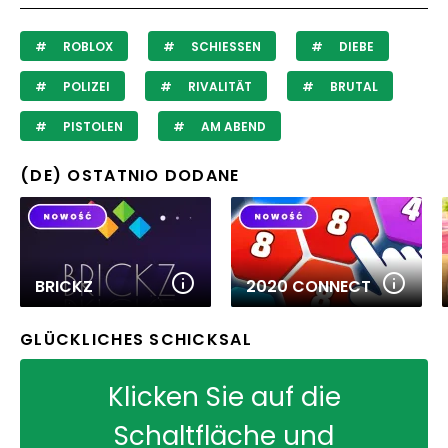
ROBLOX
SCHIESSEN
DIEBE
POLIZEI
RIVALITÄT
BRUTAL
PISTOLEN
AM ABEND
(DE) OSTATNIO DODANE
BRICKZ
2020 CONNECT
GLÜCKLICHES SCHICKSAL
Klicken Sie auf die
Schaltfläche und