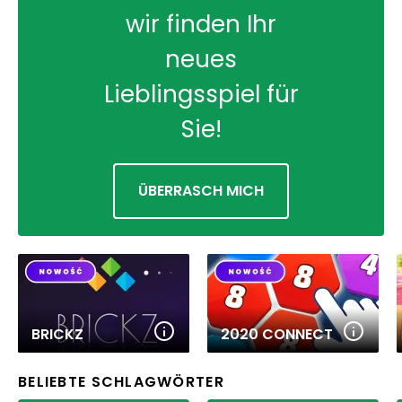
wir finden Ihr
neues
Lieblingsspiel für
Sie!
ÜBERRASCH MICH
BRICKZ
2020 CONNECT
BELIEBTE SCHLAGWÖRTER