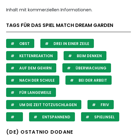
Inhalt mit kommerziellen Informationen.
TAGS FÜR DAS SPIEL MATCH DREAM GARDEN
OBST
DREI IN EINER ZEILE
KETTENREAKTION
BEIM DENKEN
AUF DEM GEHIRN
ÜBERWACHUNG
NACH DER SCHULE
BEI DER ARBEIT
FÜR LANGEWEILE
UM DIE ZEIT TOTZUSCHLAGEN
FRIV
ENTSPANNEND
SPIELINSEL
(DE) OSTATNIO DODANE