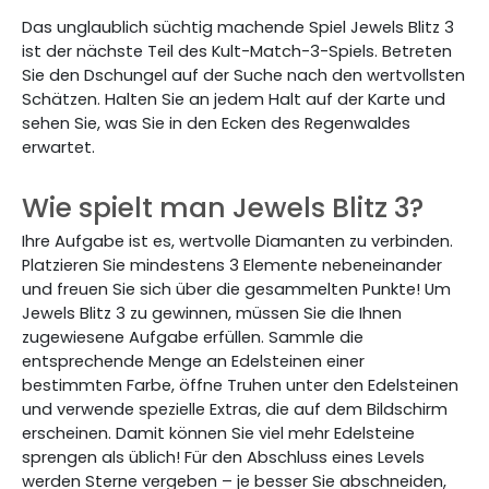
Das unglaublich süchtig machende Spiel Jewels Blitz 3
ist der nächste Teil des Kult-Match-3-Spiels. Betreten
Sie den Dschungel auf der Suche nach den wertvollsten
Schätzen. Halten Sie an jedem Halt auf der Karte und
sehen Sie, was Sie in den Ecken des Regenwaldes
erwartet.
Wie spielt man Jewels Blitz 3?
Ihre Aufgabe ist es, wertvolle Diamanten zu verbinden.
Platzieren Sie mindestens 3 Elemente nebeneinander
und freuen Sie sich über die gesammelten Punkte! Um
Jewels Blitz 3 zu gewinnen, müssen Sie die Ihnen
zugewiesene Aufgabe erfüllen. Sammle die
entsprechende Menge an Edelsteinen einer
bestimmten Farbe, öffne Truhen unter den Edelsteinen
und verwende spezielle Extras, die auf dem Bildschirm
erscheinen. Damit können Sie viel mehr Edelsteine
sprengen als üblich! Für den Abschluss eines Levels
werden Sterne vergeben – je besser Sie abschneiden,