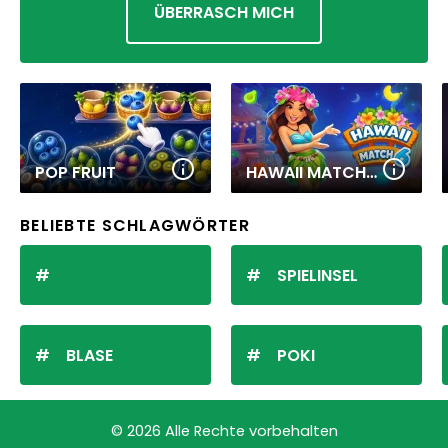
ÜBERRASCH MICH
POP FRUIT
HAWAII MATCH 6
BELIEBTE SCHLAGWÖRTER
SPIELINSEL
BLASE
POKI
© 2026 Alle Rechte vorbehalten