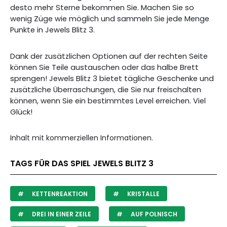
desto mehr Sterne bekommen Sie. Machen Sie so
wenig Züge wie möglich und sammeln Sie jede Menge
Punkte in Jewels Blitz 3.
Dank der zusätzlichen Optionen auf der rechten Seite
können Sie Teile austauschen oder das halbe Brett
sprengen! Jewels Blitz 3 bietet tägliche Geschenke und
zusätzliche Überraschungen, die Sie nur freischalten
können, wenn Sie ein bestimmtes Level erreichen. Viel
Glück!
Inhalt mit kommerziellen Informationen.
TAGS FÜR DAS SPIEL JEWELS BLITZ 3
KETTENREAKTION
KRISTALLE
DREI IN EINER ZEILE
AUF POLNISCH