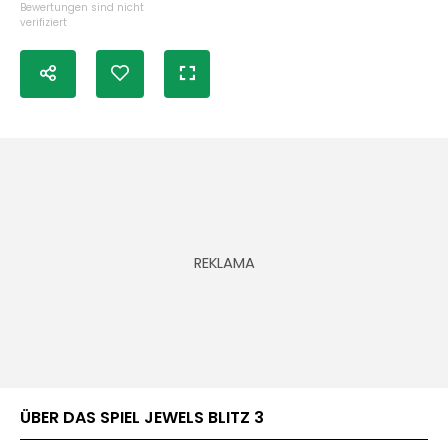
Bewertungen sind nicht
verifiziert
ÜBER DAS SPIEL JEWELS BLITZ 3