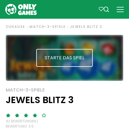
ZUHAUSE
MATCH-3-SPIELE
JEWELS BLITZ 3
STARTE DAS SPIEL
MATCH-3-SPIELE
JEWELS BLITZ 3
42 BEWERTUNGEN |
BEWERTUNG: 3.5