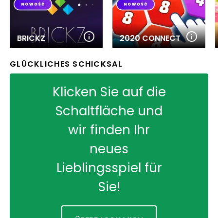
BRICKZ
2020 CONNECT
GLÜCKLICHES SCHICKSAL
Klicken Sie auf die
Schaltfläche und
wir finden Ihr
neues
Lieblingsspiel für
Sie!