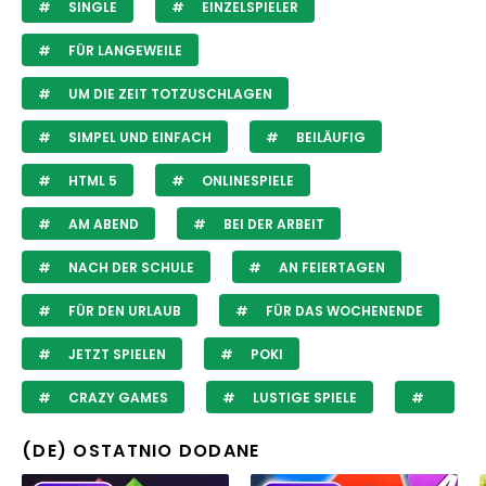
SINGLE
EINZELSPIELER
FÜR LANGEWEILE
UM DIE ZEIT TOTZUSCHLAGEN
SIMPEL UND EINFACH
BEILÄUFIG
HTML 5
ONLINESPIELE
AM ABEND
BEI DER ARBEIT
NACH DER SCHULE
AN FEIERTAGEN
FÜR DEN URLAUB
FÜR DAS WOCHENENDE
JETZT SPIELEN
POKI
CRAZY GAMES
LUSTIGE SPIELE
(DE) OSTATNIO DODANE