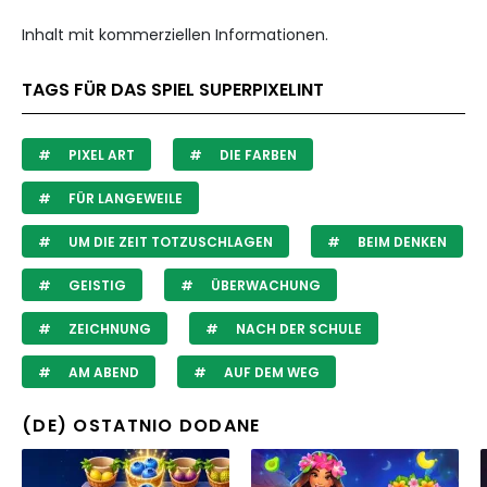
Inhalt mit kommerziellen Informationen.
TAGS FÜR DAS SPIEL SUPERPIXELINT
PIXEL ART
DIE FARBEN
FÜR LANGEWEILE
UM DIE ZEIT TOTZUSCHLAGEN
BEIM DENKEN
GEISTIG
ÜBERWACHUNG
ZEICHNUNG
NACH DER SCHULE
AM ABEND
AUF DEM WEG
(DE) OSTATNIO DODANE