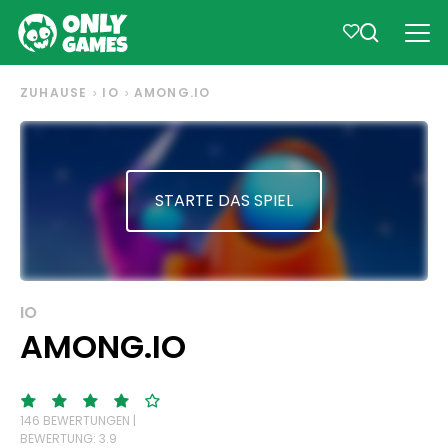
ZUHAUSE
IO
AMONG.IO
STARTE DAS SPIEL
IO
AMONG.IO
146 BEWERTUNGEN |
BEWERTUNG: 3.9