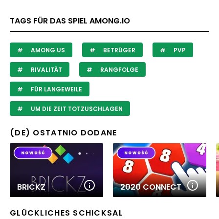
TAGS FÜR DAS SPIEL AMONG.IO
AMONG US
BETRÜGER
PVP
RIVALITÄT
RANGFOLGE
FÜR LANGEWEILE
UM DIE ZEIT TOTZUSCHLAGEN
(DE) OSTATNIO DODANE
BRICKZ
2020 CONNECT
GLÜCKLICHES SCHICKSAL