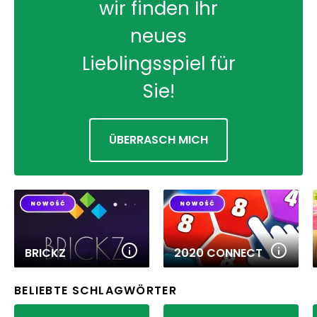
wir finden Ihr
neues
Lieblingsspiel für
Sie!
ÜBERRASCH MICH
BRICKZ
2020 CONNECT
BELIEBTE SCHLAGWÖRTER