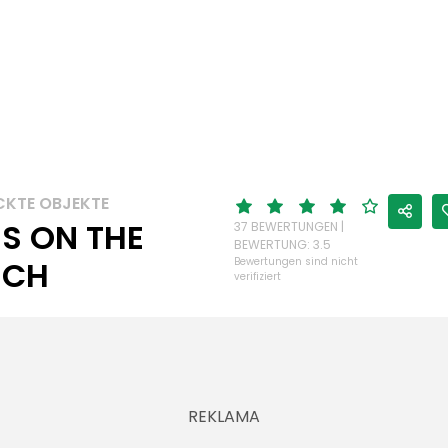
CKTE OBJEKTE
S ON THE
37 BEWERTUNGEN |
BEWERTUNG: 3.5
NCH
Bewertungen sind nicht
verifiziert