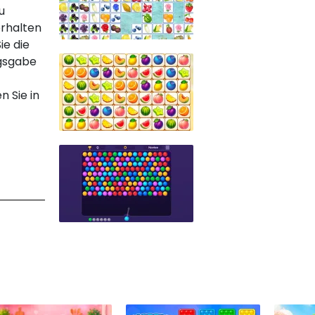
u
erhalten
ie die
ngsgabe
 Sie in