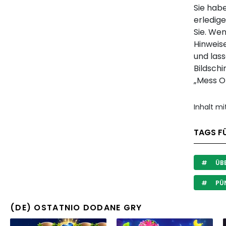
Sie hab
erledige
Sie. We
Hinweis
und lass
Bildsch
„Mess O
Inhalt m
TAGS FÜ
ÜB
PÜ
(DE) OSTATNIO DODANE GRY