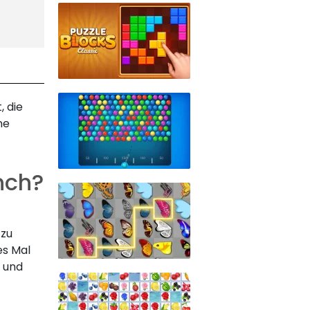
, die
ne
nch?
 zu
es Mal
 und