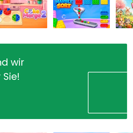
nd wir
 Sie!