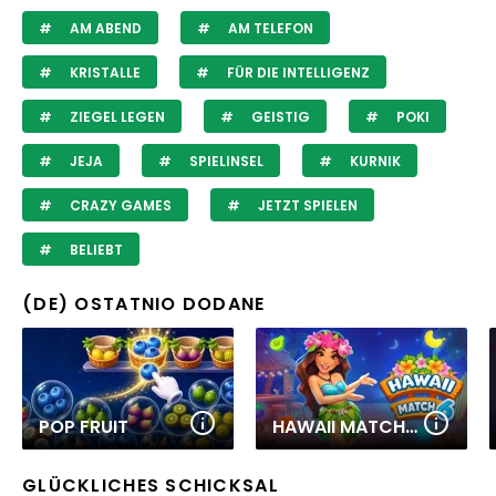
AM ABEND
AM TELEFON
KRISTALLE
FÜR DIE INTELLIGENZ
ZIEGEL LEGEN
GEISTIG
POKI
JEJA
SPIELINSEL
KURNIK
CRAZY GAMES
JETZT SPIELEN
BELIEBT
(DE) OSTATNIO DODANE
POP FRUIT
HAWAII MATCH 6
GLÜCKLICHES SCHICKSAL