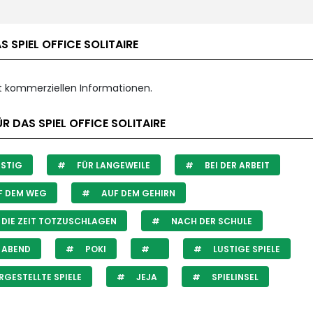
S SPIEL OFFICE SOLITAIRE
it kommerziellen Informationen.
R DAS SPIEL OFFICE SOLITAIRE
STIG
FÜR LANGEWEILE
BEI DER ARBEIT
F DEM WEG
AUF DEM GEHIRN
DIE ZEIT TOTZUSCHLAGEN
NACH DER SCHULE
 ABEND
POKI
LUSTIGE SPIELE
GESTELLTE SPIELE
JEJA
SPIELINSEL