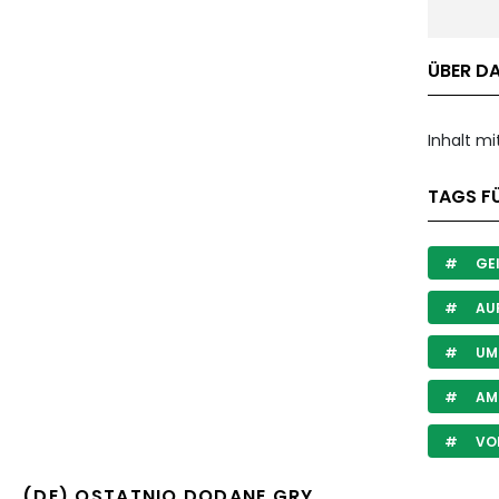
ÜBER DA
Inhalt m
TAGS FÜ
GEI
AU
UM 
AM
VOR
(DE) OSTATNIO DODANE GRY