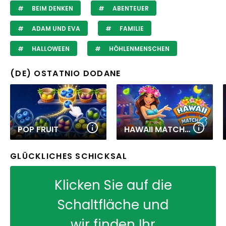
BEIM DENKEN
ABENTEUER
ADAM UND EVA
FAMILIE
HALLOWEEN
HÖHLENMENSCHEN
(DE) OSTATNIO DODANE
POP FRUIT
HAWAII MATCH 6
GLÜCKLICHES SCHICKSAL
Klicken Sie auf die
Schaltfläche und
wir finden Ihr