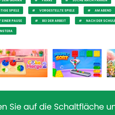
 DEM GEHIRN
PAARE
SUCHE NACH PAAREN
TIGE SPIELE
VORGESTELLTE SPIELE
AM ABEND
 EINER PAUSE
BEI DER ARBEIT
NACH DER SCHUL
NSTERA
en Sie auf die Schaltfläche u