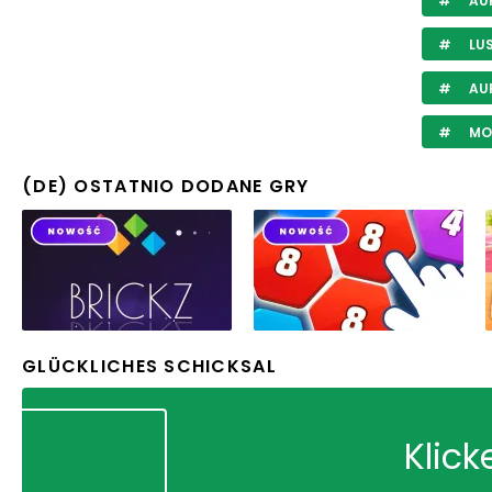
AUF
LUS
AUF
MO
(DE) OSTATNIO DODANE GRY
GLÜCKLICHES SCHICKSAL
Klick