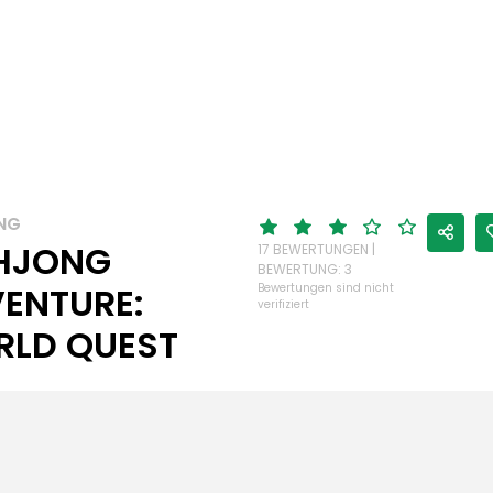
NG
HJONG
17 BEWERTUNGEN |
BEWERTUNG: 3
ENTURE:
Bewertungen sind nicht
verifiziert
LD QUEST