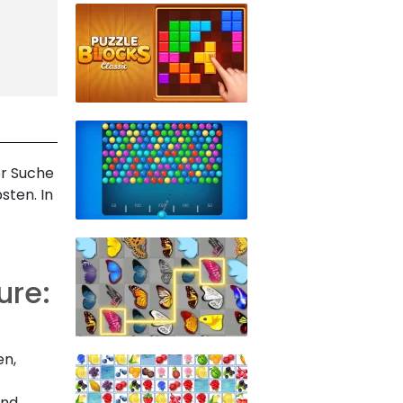
er Suche
sten. In
ure:
en,
und