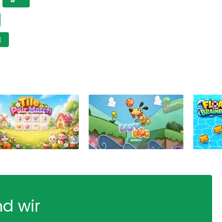
E
nd wir