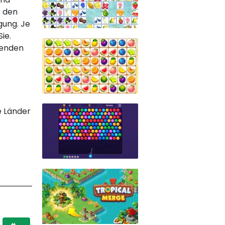
r den
gung. Je
ie.
genden
e Länder