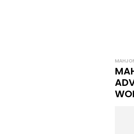
MAHJO
MA
ADV
WOR