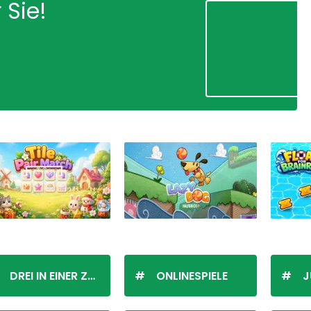
 Sie!
DREI IN EINER ZEILE
ONLINESPIELE
J