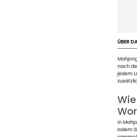
ÜBER D
Mahjong
nach de
jedem L
zusätzl
Wie
Wor
In Mahj
indem Si
sammeln