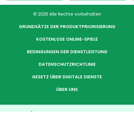
© 2026 Alle Rechte vorbehalten
GRUNDSÄTZE DER PRODUKTPRIORISIERUNG
KOSTENLOSE ONLINE-SPIELE
BEDINGUNGEN DER DIENSTLEISTUNG
DATENSCHUTZRICHTLINIE
GESETZ ÜBER DIGITALE DIENSTE
ÜBER UNS