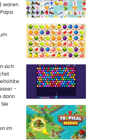
g) waren
 Papa
 um
n sich
chst
gehöhlte
esser -
ch dann
 Sie
en im