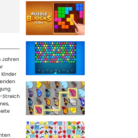
n Jahren
hr
 Kinder
t enden
igung
-Streich
mes,
eite
hten