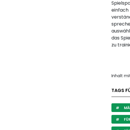
Spielsp
einfach 
verständ
spreche
auswähl
das Spi
zu train
Inhalt m
TAGS FÜ
MÄ
FÜR