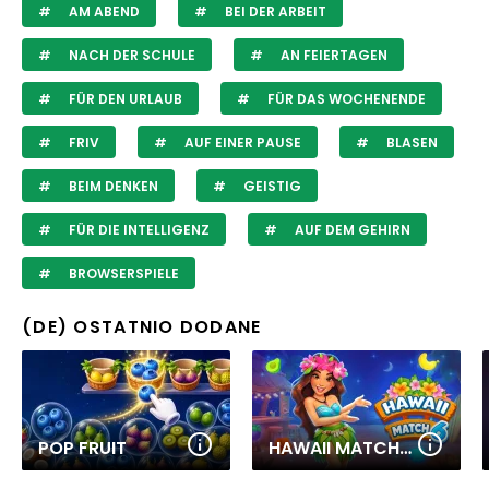
AM ABEND
BEI DER ARBEIT
NACH DER SCHULE
AN FEIERTAGEN
FÜR DEN URLAUB
FÜR DAS WOCHENENDE
FRIV
AUF EINER PAUSE
BLASEN
BEIM DENKEN
GEISTIG
FÜR DIE INTELLIGENZ
AUF DEM GEHIRN
BROWSERSPIELE
(DE) OSTATNIO DODANE
POP FRUIT
HAWAII MATCH 6