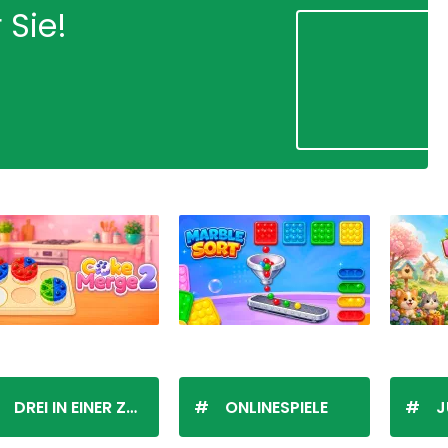
 Sie!
DREI IN EINER ZEILE
ONLINESPIELE
J