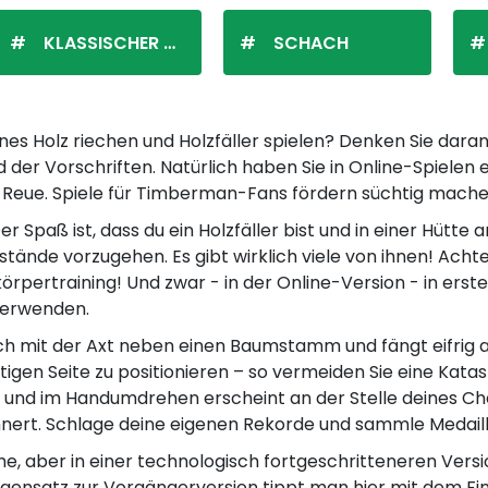
KLASSISCHER SOLITÄR
SCHACH
enes Holz riechen und Holzfäller spielen? Denken Sie dara
der Vorschriften. Natürlich haben Sie in Online-Spielen 
 Reue. Spiele für Timberman-Fans fördern süchtig mach
er Spaß ist, dass du ein Holzfäller bist und in einer Hütt
nde vorzugehen. Es gibt wirklich viele von ihnen! Achte
rpertraining! Und zwar - in der Online-Version - in erste
verwenden.
ch mit der Axt neben einen Baumstamm und fängt eifrig a
tigen Seite zu positionieren – so vermeiden Sie eine Kata
 und im Handumdrehen erscheint an der Stelle deines Cha
ert. Schlage deine eigenen Rekorde und sammle Medaille
, aber in einer technologisch fortgeschritteneren Versio
gensatz zur Vorgängerversion tippt man hier mit dem Fin