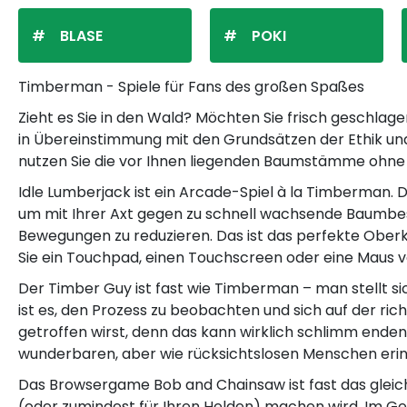
BLASE
POKI
Timberman - Spiele für Fans des großen Spaßes
Zieht es Sie in den Wald? Möchten Sie frisch geschlag
in Übereinstimmung mit den Grundsätzen der Ethik und 
nutzen Sie die vor Ihnen liegenden Baumstämme ohne
Idle Lumberjack ist ein Arcade-Spiel à la Timberman. D
um mit Ihrer Axt gegen zu schnell wachsende Baumbestä
Bewegungen zu reduzieren. Das ist das perfekte Oberkö
Sie ein Touchpad, einen Touchscreen oder eine Maus 
Der Timber Guy ist fast wie Timberman – man stellt si
ist es, den Prozess zu beobachten und sich auf der rich
getroffen wirst, denn das kann wirklich schlimm enden
wunderbaren, aber wie rücksichtslosen Menschen erinn
Das Browsergame Bob and Chainsaw ist fast das gleiche
(oder zumindest für Ihren Helden) machen wird. Im Ge