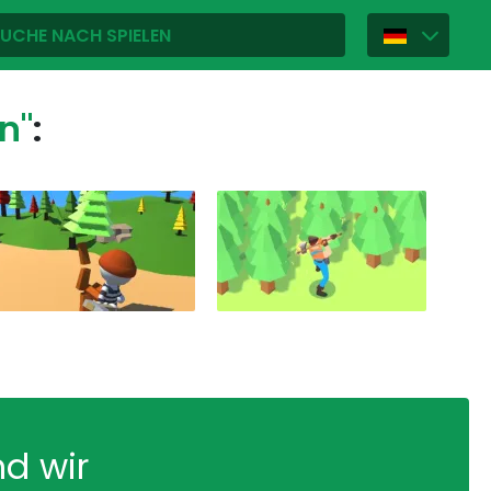
n"
:
nd wir