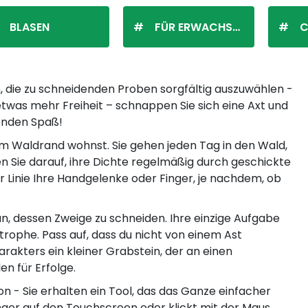
BLASEN
FÜR ERWACHSENE
C
n, die zu schneidenden Proben sorgfältig auszuwählen -
etwas mehr Freiheit – schnappen Sie sich eine Axt und
enden Spaß!
e am Waldrand wohnst. Sie gehen jeden Tag in den Wald,
n Sie darauf, ihre Dichte regelmäßig durch geschickte
r Linie Ihre Handgelenke oder Finger, je nachdem, ob
n, dessen Zweige zu schneiden. Ihre einzige Aufgabe
strophe. Pass auf, dass du nicht von einem Ast
rakters ein kleiner Grabstein, der an einen
n für Erfolge.
n - Sie erhalten ein Tool, das das Ganze einfacher
ger auf den Touchscreen oder klickt mit der Maus,