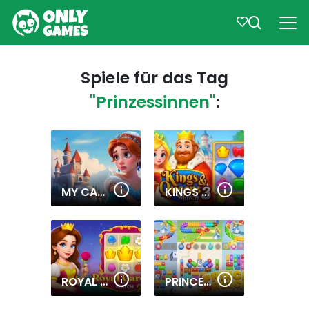
Spiele für das Tag
"Prinzessinnen"
:
MY CASTLE. MERGE & STORY
KINGS AND QUEENS MATCH 3
ROYAL GARDEN MATCH 2
PRINCESS RESCUE: SAVE GIRL