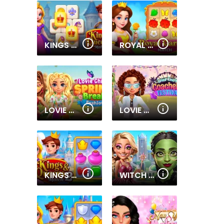
KINGS AND QUEENS MAHJONG
ROYAL GARDEN MATCH
LOVIE CHICS SPRING BREAK FASHION
LOVIE CHIC'S COACHELLA FESTIVAL
KINGS AND QUEENS MATCH 2
WITCH & FAIRY BFF