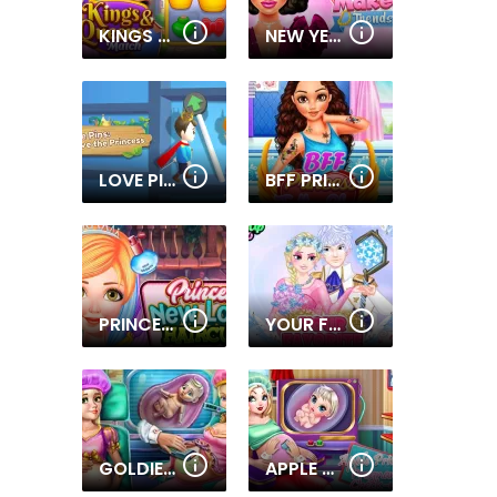
KINGS AND QUEENS MATCH
NEW YEAR MAKEUP TRENDS
LOVE PINS SAVE THE PRINCESS
BFF PRINCESS TATOO SHOP
PRINCESS NEW LOOK HAIRCUT
YOUR FAVORITE ROYAL COUPLE
GOLDIE PRINCESSES PREGNANT CHECK UP
APPLE PRINCESS PREGNANT CHECK UP