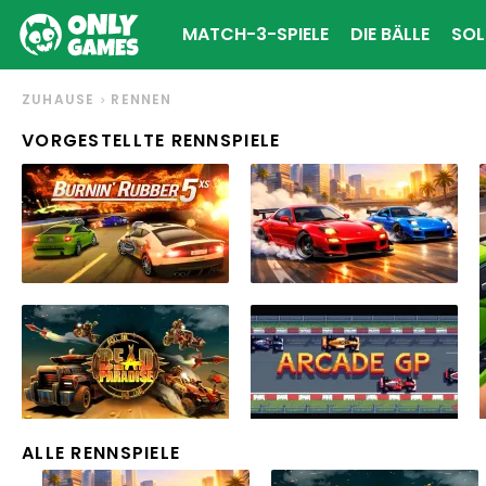
MATCH-3-SPIELE
DIE BÄLLE
SOL
ZUHAUSE
RENNEN
VORGESTELLTE RENNSPIELE
ALLE RENNSPIELE