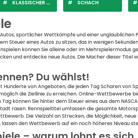
KLASSISCHER SOLITÄR
SCHACH
le
Autos, sportlicher Wettkämpfe und einer unglaublichen Po
m Steuer eines Autos zu sitzen, das in wenigen Sekunden 
Rennspielen können Sie alleine oder im Mehrspielermodus 
ecken und entdecke neue Autos. Die Macher dieser Titel wi
ennen? Du wählst!
sst Hunderte von Angeboten, die jeden Tag Scharen von 
 möglich die Ziellinie zu erreichen. Online-Wettbewerbe bi
m Tag können Sie hinter dem Steuer eines aus dem NASCA
 Stadt rasen. Rennspieltitel umfassen die gesamte Moto
bewerb. Die Vielzahl an Strecken, die Möglichkeit, neue
, lassen den Wettbewerb auf ein noch höheres Niveau ste
ele – warum lohnt es sich, 